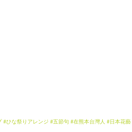
プ
#ひな祭りアレンジ
#五節句
#在熊本台灣人
#日本花藝