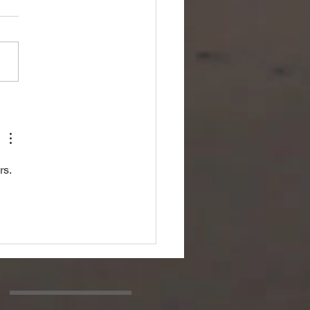
2年7月3日 「五節句を
るシリーズ・七夕の花」
s. 