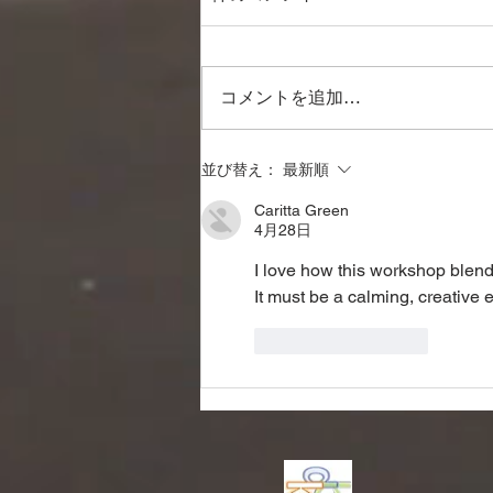
コメントを追加…
令和3年2月27日オンラインい
並び替え：
最新順
け花開催
Caritta Green
4月28日
I love how this workshop blends
It must be a calming, creative 
いいね！
返信