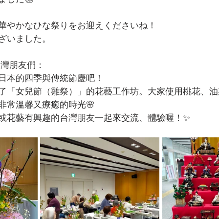
華やかなひな祭りをお迎えくださいね！
ざいました。
的台灣朋友們：
日本的四季與傳統節慶吧！
了「女兒節（雛祭）」的花藝工作坊。大家使用桃花、油
非常溫馨又療癒的時光🌸
或花藝有興趣的台灣朋友一起來交流、體驗喔！✨