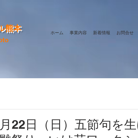
ル熊本
ホーム
事業内容
新着情報
お問合せ
oto
2月22日（日）五節句を