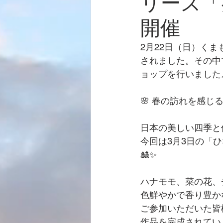
リーズ「
開催
2月22日（日）く
されました。その中
ョップを行いました
🌸 春の訪れを感じ
日本の美しい四季と
今回は3月3日の「
🎎✨
ハナモモ、菜の花、
色鮮やかで香り豊か
ご参加いただいた皆
作品を完成されてい