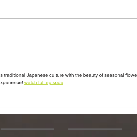
令和２年11月27日（金）~29
令和
日（日）いけ花の魅力展報告
生け
 traditional Japanese culture with the beauty of seasonal flower
experience! 
watch full episode