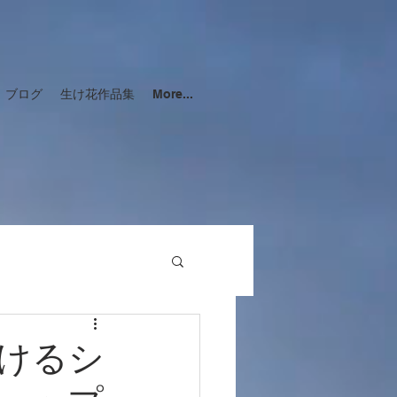
ブログ
生け花作品集
More...
生けるシ