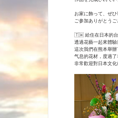
お家に飾って、ぜひ
ご参加ありがとうご
🇹🇼 給住在日本
透過花藝一起來體驗
這次我們在熊本舉辦
气息的花材，度過了
非常歡迎對日本文化