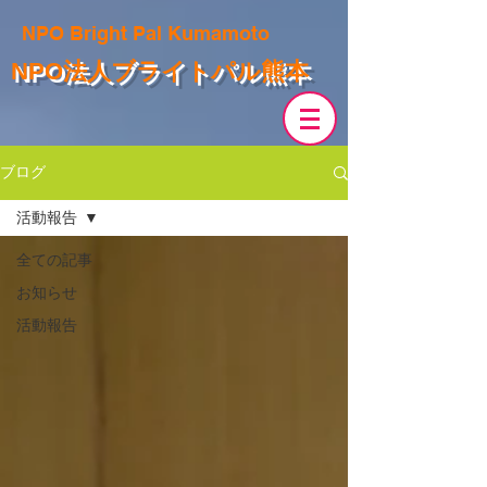
NPO Bright Pal Kumamoto
NPO法人ブライトパル熊本
ブログ
活動報告
全ての記事
お知らせ
活動報告